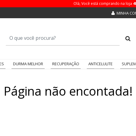
Olá, Você está comprando na loja
4
MINHA CO
ES
DURMA MELHOR
RECUPERAÇÃO
ANTICELULITE
SUPLEM
Página não encontada!