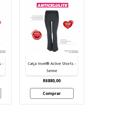
 -
Calça Invel® Active Shorts -
Senne
R$880,00
Comprar