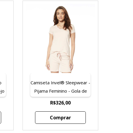
o
Camiseta Invel® Sleepwear -
ojo
Pijama Feminino - Gola de
Cetim
R$326,00
Comprar