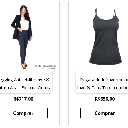
egging Anticelulite Invel®
Regata de Infravermelh
ntura Alta - Foco na Cintura
Invel® Tank Top - com b
- Teen
R$717,00
R$656,00
Comprar
Comprar