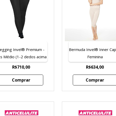
egging Invel® Premium -
Bermuda Invel® Inner Capr
s Médio (1-2 dedos acima
Feminina
da região do umbigo)
R$710,00
R$634,00
Comprar
Comprar