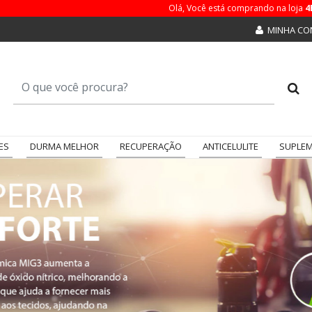
Olá, Você está comprando na loja
4
MINHA CO
ES
DURMA MELHOR
RECUPERAÇÃO
ANTICELULITE
SUPLEM