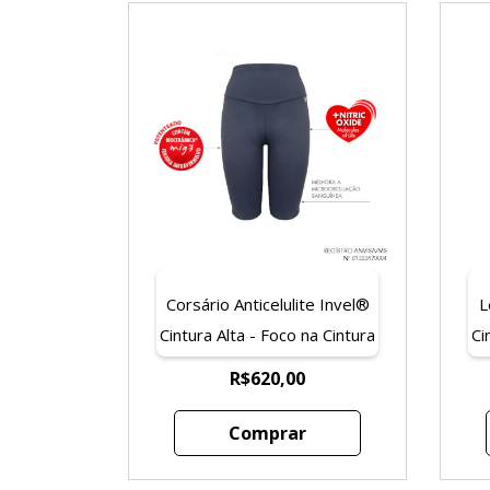
Corsário Anticelulite Invel®
L
Cintura Alta - Foco na Cintura
Ci
- Teen (à partir dos 14 anos)
R$620,00
Comprar