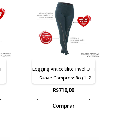
I
Legging Anticelulite Invel OTI
- Suave Compressão (1-2
s
dedos acima da região do
R$710,00
o)
umbigo)
Comprar