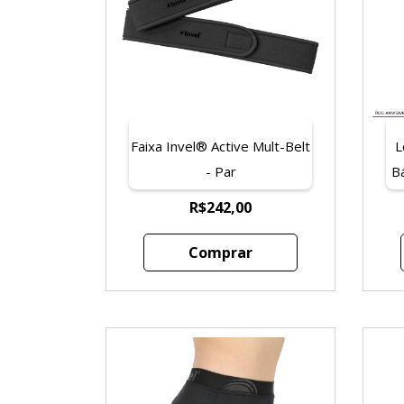
Faixa Invel® Active Mult-Belt
L
- Par
B
(
R$242,00
Comprar