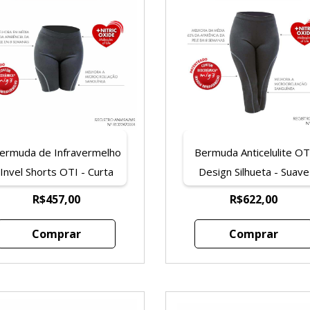
ermuda de Infravermelho
Bermuda Anticelulite OT
Invel Shorts OTI - Curta
Design Silhueta - Suave
Compressão (1-2 dedo
R$457,00
R$622,00
acima da altura do umbig
Comprar
Comprar