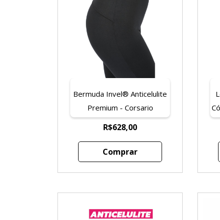
Bermuda Invel® Anticelulite
L
Premium - Corsario
Có
R$628,00
Comprar