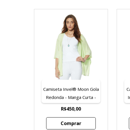
Camiseta Invel® Moon Gola
C
Redonda - Manga Curta -
I
Feminina
R$450,00
Comprar