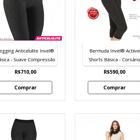
egging Anticelulite Invel®
Bermuda Invel® Actiive
ásica - Suave Compressão
Shorts Básica - Corsári
1-2 dedos acima da altura
R$710,00
R$590,00
do umbigo)
Comprar
Comprar