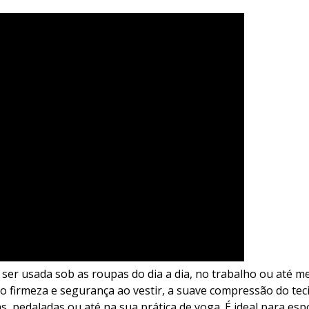
ser usada sob as roupas do dia a dia, no trabalho ou até m
o firmeza e segurança ao vestir, a suave compressão do tec
as, pedaladas ou até na sua prática de yoga. É ideal para e