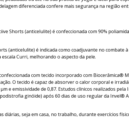
delagem diferenciada confere mais segurança na região ent
ctiive Shorts (anticelulite) é confeccionada com 90% poliamid
orts (anticelulite) é indicada como coadjuvante no combate à c
 a escala Curri, melhorando o aspecto da pele.
) é confeccionada com tecido incorporado com Biocerâmica® 
ação. O tecido é capaz de absorver o calor corporal e irrad
 µm e emissividade de 0,87. Estudos clínicos realizados pe
podistrofia ginóide) após 60 dias de uso regular da Invel® Act
 diárias, seja em casa, no trabalho, durante exercícios fí