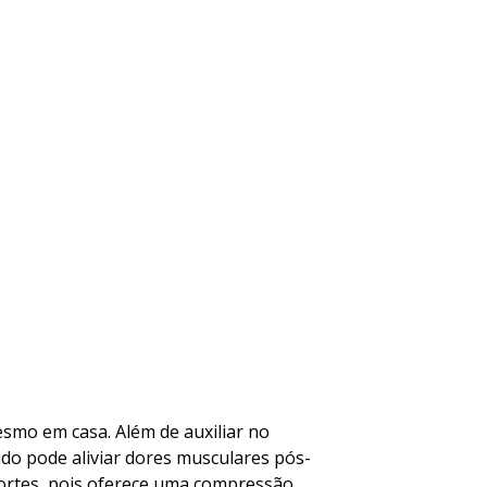
esmo em casa. Além de auxiliar no
ido pode aliviar dores musculares pós-
sportes, pois oferece uma compressão