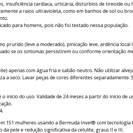
, insuficiência cardíaca, urticária, distúrbios de tireoide o
mente a raios ultravioleta, como em banhos de sol ou bronz
nto.
icado para homens, pois não foi testado nessa população.
prurido (leve a moderado), pinicação leve, ardência local l
nuado se os sintomas persistirem ou conforme orientação mé
lulite) apenas com água fria e sabão neutro. Não utilizar al
za a seco. Lavar peças de cores diferentes separadamente. 
 o início do uso. Validade de 24 meses a partir do início de u
zação.
4.
om 151 mulheres usando a Bermuda Invel® com tecnologia 
 pele e redução significativa da celulite, graus II e III.