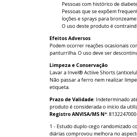
Pessoas com histórico de diabetes
Pessoas que se expõem frequente
loções e sprays para bronzeame
O uso deste produto é contraind
Efeitos Adversos
Podem ocorrer reações ocasionais como 
panturrilha. O uso deve ser desconti
Limpeza e Conservação
Lavar a Invel® Actiive Shorts (antice
Não passar a ferro nem realizar limpe
etiqueta.
Prazo de Validade
: Indeterminado até
produto é considerada o início da utili
Registro ANVISA/MS Nº
: 8132247000
1 - Estudo duplo-cego randomizado c
diárias comprovou melhora no aspecto da