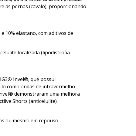
re as pernas (cavalo), proporcionando
a e 10% elastano, com aditivos de
elulite localizada (lipodistrofia
MIG3® Invel®, que possui
iá-lo como ondas de infravermelho
la Invel® demonstraram uma melhora
iive Shorts (anticelulite).
sicos ou mesmo em repouso.