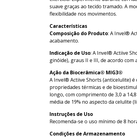
suave graças ao tecido tramado. A mo
flexibilidade nos movimentos.
Características
Composição do Produto
: A Invel® A
acabamento.
Indicação de Uso
: A Invel® Actiive Sh
ginóide), graus II e III, de acordo com
Ação da Biocerâmica® MIG3®
A Invel® Actiive Shorts (anticelulite
propriedades térmicas e de bioestimul
longo, com comprimento de 3,0 a 14,8
média de 19% no aspecto da celulite (li
Instruções de Uso
Recomenda-se o uso mínimo de 8 horas
Condições de Armazenamento