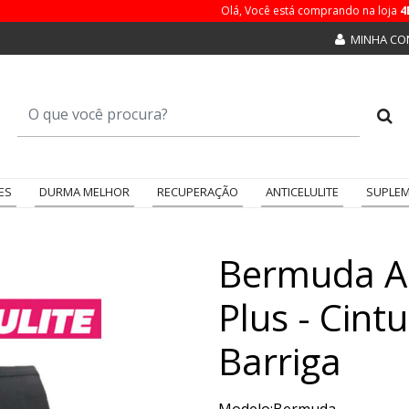
Olá, Você está comprando na loja
4
MINHA CO
ES
DURMA MELHOR
RECUPERAÇÃO
ANTICELULITE
SUPLEM
Bermuda An
Plus - Cint
Barriga