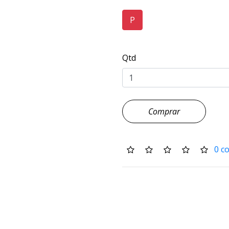
P
Qtd
Comprar
0 c